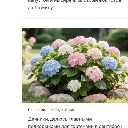
капустой и имбирём: быстрый вок готов
за 15 минут
Панорама
сегодня, 01:48
Дачники, делюсь главными
подкормками для гортензии в сентябре -