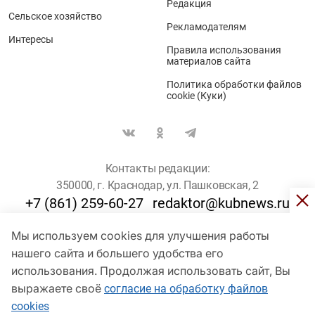
Редакция
Сельское хозяйство
Рекламодателям
Интересы
Правила использования
материалов сайта
Политика обработки файлов
cookie (Куки)
Контакты редакции:
350000, г. Краснодар, ул. Пашковская, 2
+7 (861) 259-60-27
redaktor@kubnews.ru
Мы используем cookies для улучшения работы
Для пользователей старше 16 лет
нашего сайта и большего удобства его
использования. Продолжая использовать сайт, Вы
© Кубанские Новости, 2017
Сетевое издание «kubnews» зарегистрировано Федеральной
выражаете своё
согласие на обработку файлов
службой по надзору в сфере связи, информационных технологий
cookies
и массовых коммуникаций (Роскомнадзор). Регистрационный