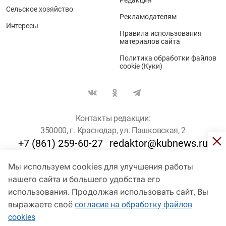
Сельское хозяйство
Рекламодателям
Интересы
Правила использования
материалов сайта
Политика обработки файлов
cookie (Куки)
Контакты редакции:
350000, г. Краснодар, ул. Пашковская, 2
+7 (861) 259-60-27
redaktor@kubnews.ru
Мы используем cookies для улучшения работы
Для пользователей старше 16 лет
нашего сайта и большего удобства его
© Кубанские Новости, 2017
использования. Продолжая использовать сайт, Вы
Сетевое издание «kubnews» зарегистрировано Федеральной
выражаете своё
согласие на обработку файлов
службой по надзору в сфере связи, информационных технологий
cookies
и массовых коммуникаций (Роскомнадзор). Регистрационный