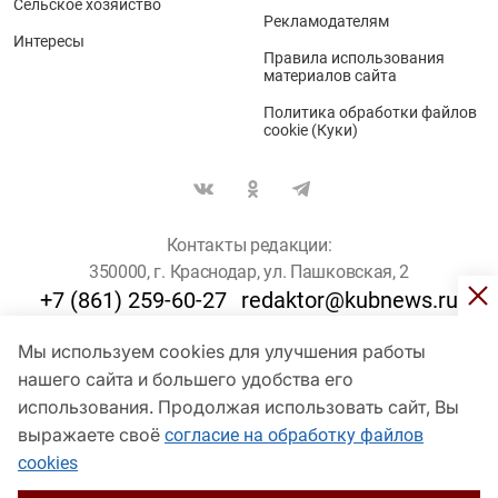
Сельское хозяйство
Рекламодателям
Интересы
Правила использования
материалов сайта
Политика обработки файлов
cookie (Куки)
Контакты редакции:
350000, г. Краснодар, ул. Пашковская, 2
+7 (861) 259-60-27
redaktor@kubnews.ru
Мы используем cookies для улучшения работы
Для пользователей старше 16 лет
нашего сайта и большего удобства его
использования. Продолжая использовать сайт, Вы
© Кубанские Новости, 2017
Сетевое издание «kubnews» зарегистрировано Федеральной
выражаете своё
согласие на обработку файлов
службой по надзору в сфере связи, информационных технологий
cookies
и массовых коммуникаций (Роскомнадзор). Регистрационный
номер Эл № ФС 77 - 78802 от 30 июля 2020 года. Учредитель -