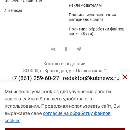
Сельское хозяйство
Рекламодателям
Интересы
Правила использования
материалов сайта
Политика обработки файлов
cookie (Куки)
Контакты редакции:
350000, г. Краснодар, ул. Пашковская, 2
+7 (861) 259-60-27
redaktor@kubnews.ru
Мы используем cookies для улучшения работы
Для пользователей старше 16 лет
нашего сайта и большего удобства его
© Кубанские Новости, 2017
использования. Продолжая использовать сайт, Вы
Сетевое издание «kubnews» зарегистрировано Федеральной
выражаете своё
согласие на обработку файлов
службой по надзору в сфере связи, информационных технологий
cookies
и массовых коммуникаций (Роскомнадзор). Регистрационный
номер Эл № ФС 77 - 78802 от 30 июля 2020 года. Учредитель -