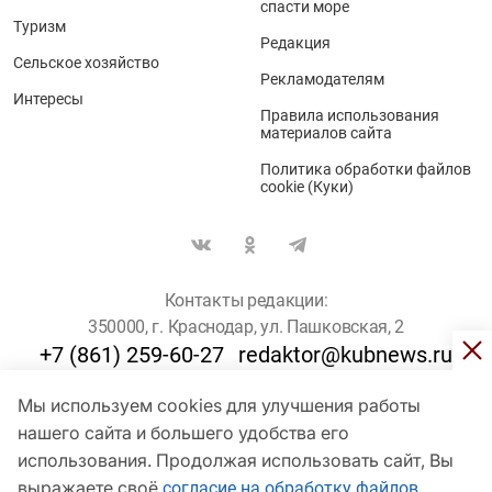
спасти море
Туризм
Редакция
Сельское хозяйство
Рекламодателям
Интересы
Правила использования
материалов сайта
Политика обработки файлов
cookie (Куки)
Контакты редакции:
350000, г. Краснодар, ул. Пашковская, 2
+7 (861) 259-60-27
redaktor@kubnews.ru
Мы используем cookies для улучшения работы
Для пользователей старше 16 лет
нашего сайта и большего удобства его
использования. Продолжая использовать сайт, Вы
© Кубанские Новости, 2017
Сетевое издание «kubnews» зарегистрировано Федеральной
выражаете своё
согласие на обработку файлов