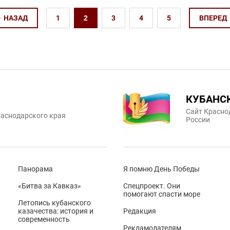
НАЗАД
1
2
3
4
5
ВПЕРЕД
КУБАНС
Сайт Красно
аснодарского края
России
Панорама
Я помню День Победы
«Битва за Кавказ»
Спецпроект. Они
помогают спасти море
Летопись кубанского
казачества: история и
Редакция
современность
Рекламодателям