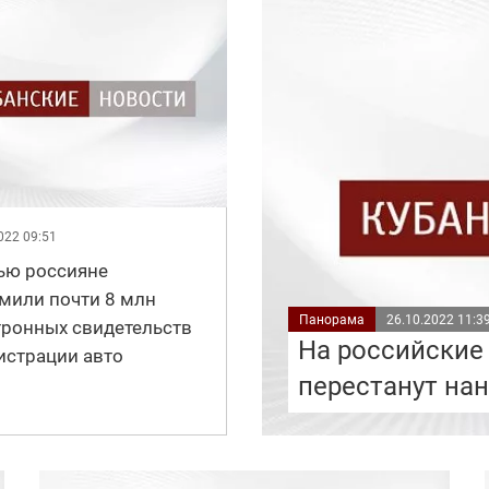
022 09:51
ью россияне
мили почти 8 млн
Панорама
26.10.2022 11:3
тронных свидетельств
На российские
истрации авто
перестанут на