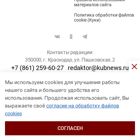
материалов сайта
Политика обработки файлов
cookie (Куки)
Контакты редакции:
350000, г. Краснодар, ул. Пашковская, 2
+7 (861) 259-60-27
redaktor@kubnews.ru
Мы используем cookies для улучшения работы
Для пользователей старше 16 лет
нашего сайта и большего удобства его
© Кубанские Новости, 2017
использования. Продолжая использовать сайт, Вы
Сетевое издание «kubnews» зарегистрировано Федеральной
выражаете своё
согласие на обработку файлов
службой по надзору в сфере связи, информационных технологий
cookies
и массовых коммуникаций (Роскомнадзор). Регистрационный
номер Эл № ФС 77 - 78802 от 30 июля 2020 года. Учредитель -
ООО "ГИК "Кубанские Новости" (350000, Краснодар, ул.
СОГЛАСЕН
Пашковская, 2). Главный редактор – Филиппов О. Ю.