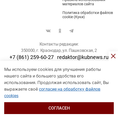
материалов сайта
Политика обработки файлов
cookie (Куки)
Контакты редакции:
350000, г. Краснодар, ул. Пашковская, 2
+7 (861) 259-60-27
redaktor@kubnews.ru
Мы используем cookies для улучшения работы
Для пользователей старше 16 лет
нашего сайта и большего удобства его
© Кубанские Новости, 2017
использования. Продолжая использовать сайт, Вы
Сетевое издание «kubnews» зарегистрировано Федеральной
выражаете своё
согласие на обработку файлов
службой по надзору в сфере связи, информационных технологий
cookies
и массовых коммуникаций (Роскомнадзор). Регистрационный
номер Эл № ФС 77 - 78802 от 30 июля 2020 года. Учредитель -
ООО "ГИК "Кубанские Новости" (350000, Краснодар, ул.
СОГЛАСЕН
Пашковская, 2). Главный редактор – Филиппов О. Ю.