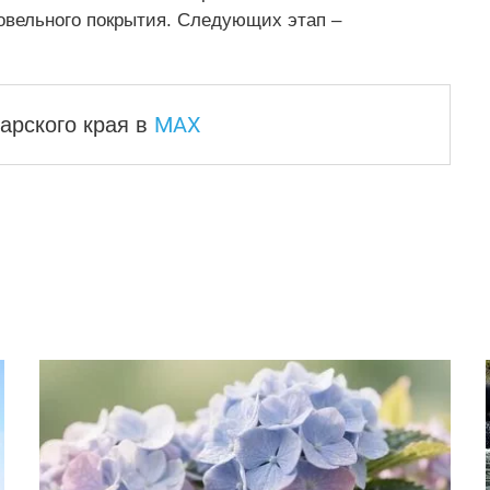
овельного покрытия. Следующих этап –
MAX
арского края
в